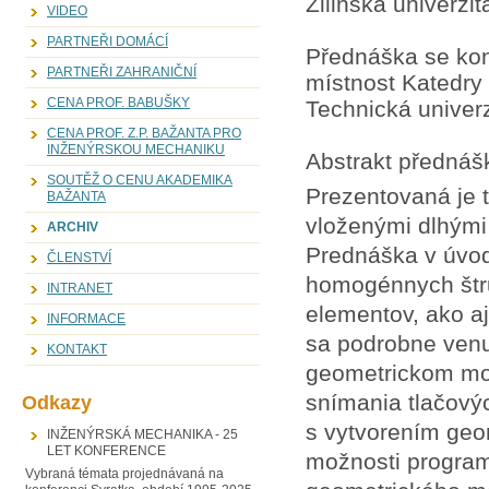
Žilinská univerzita
VIDEO
PARTNEŘI DOMÁCÍ
Přednáška se kon
PARTNEŘI ZAHRANIČNÍ
místnost Katedry 
CENA PROF. BABUŠKY
Technická univerz
CENA PROF. Z.P. BAŽANTA PRO
INŽENÝRSKOU MECHANIKU
Abstrakt přednáš
SOUTĚŽ O CENU AKADEMIKA
Prezentovaná je 
BAŽANTA
vloženými dlhými
ARCHIV
Prednáška v úvod
ČLENSTVÍ
homogénnych štru
INTRANET
elementov, ako aj
INFORMACE
sa podrobne venu
KONTAKT
geometrickom mod
snímania tlačovýc
Odkazy
s vytvorením geo
INŽENÝRSKÁ MECHANIKA - 25
LET KONFERENCE
možnosti program
Vybraná témata projednávaná na