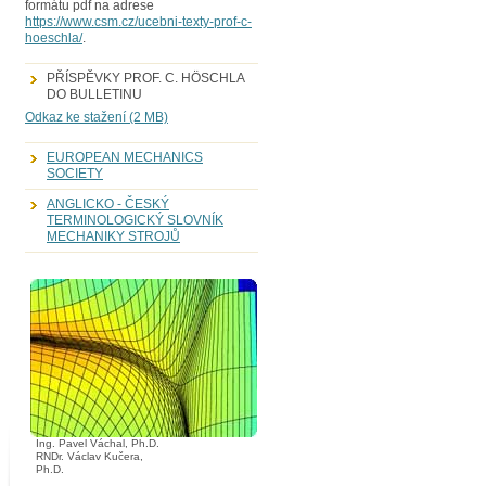
formátu pdf na adrese
https://www.csm.cz/ucebni-texty-prof-c-
hoeschla/
.
PŘÍSPĚVKY PROF. C. HÖSCHLA
DO BULLETINU
Odkaz ke stažení (2 MB)
EUROPEAN MECHANICS
SOCIETY
ANGLICKO - ČESKÝ
TERMINOLOGICKÝ SLOVNÍK
MECHANIKY STROJŮ
Ing. Pavel Váchal, Ph.D.
RNDr. Václav Kučera,
Ph.D.