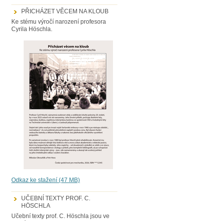
PŘICHÁZET VĚCEM NA KLOUB
Ke stému výročí narození profesora
Cyrila Höschla.
Odkaz ke stažení (47 MB)
UČEBNÍ TEXTY PROF. C.
HÖSCHLA
Učební texty prof. C. Höschla jsou ve