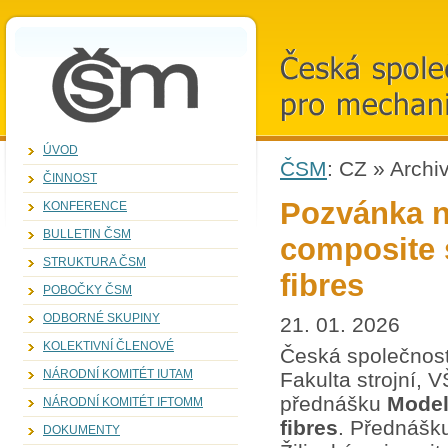
ZVOLENí
KANDIDáTI
ČSM
Česká společno
pro mechaniku, 
ÚVOD
ČSM
:
CZ
»
Archi
ČINNOST
Pozvánka n
KONFERENCE
BULLETIN ČSM
composite s
STRUKTURA ČSM
fibres
POBOČKY ČSM
ODBORNÉ SKUPINY
21. 01. 2026
KOLEKTIVNÍ ČLENOVÉ
Česká společnost
NÁRODNÍ KOMITÉT IUTAM
Fakulta strojní, 
přednášku
Model
NÁRODNÍ KOMITÉT IFTOMM
fibres
. Přednášk
DOKUMENTY