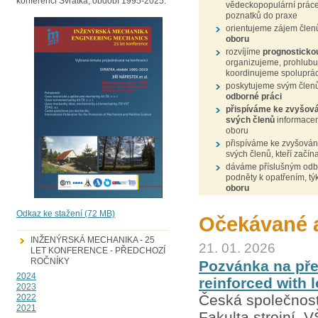
konferenci Svratka, období 1995-2025.
vědeckopopulární práce
poznatků do praxe
orientujeme zájem čle
oboru
rozvíjíme
prognosticko
organizujeme, prohlub
koordinujeme spoluprác
poskytujeme svým čle
odborné práci
přispíváme ke zvyšová
svých členů
informacem
oboru
přispíváme ke zvyšován
svých členů, kteří začín
dáváme příslušným odb
podněty k opatřením, tý
oboru
Odkaz ke stažení (72 MB)
Očekávané a
INŽENÝRSKÁ MECHANIKA - 25
21. 01. 2026
LET KONFERENCE - PŘEDCHOZÍ
ROČNÍKY
Pozvánka na pře
2024
reinforced with 
2023
Česká společnost
2022
2021
Fakulta strojní, 