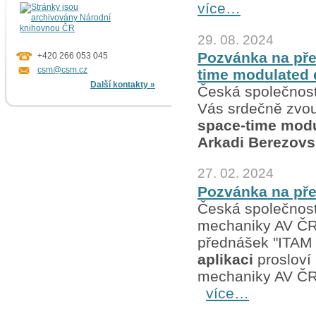
více…
29. 08. 2024
Pozvánka na pře
+420 266 053 045
csm@csm.cz
time modulated d
Další kontakty »
Česká společnost
Vás srdečně zvo
space-time modul
Arkadi Berezovs
27. 02. 2024
Pozvánka na před
Česká společnost
mechaniky AV ČR,
přednášek "ITAM
aplikaci
prosloví
mechaniky AV ČR, 
více…