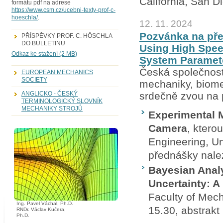
California, San 
formátu pdf na adrese
https://www.csm.cz/ucebni-texty-prof-c-
hoeschla/
.
12. 11. 2024
Pozvánka na pře
PŘÍSPĚVKY PROF. C. HÖSCHLA
DO BULLETINU
Using High Spee
Odkaz ke stažení (2 MB)
System Paramete
Česká společnos
EUROPEAN MECHANICS
SOCIETY
mechaniky, biom
srdečně zvou na 
ANGLICKO - ČESKÝ
TERMINOLOGICKÝ SLOVNÍK
MECHANIKY STROJŮ
Experimental M
Camera
, ktero
Engineering, Uni
přednášky nal
Bayesian Anal
Uncertainty: A
Faculty of Mecha
Ing. Pavel Váchal, Ph.D.
15.30
, abstrak
RNDr. Václav Kučera,
Ph.D.