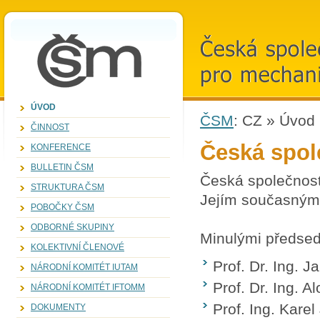
ZVOLENí
KANDIDáTI
ČSM
Česká společno
pro mechaniku, 
ÚVOD
ČSM
:
CZ
»
Úvod
ČINNOST
Česká spol
KONFERENCE
BULLETIN ČSM
Česká společnost
STRUKTURA ČSM
Jejím současným
POBOČKY ČSM
ODBORNÉ SKUPINY
Minulými předsedy
KOLEKTIVNÍ ČLENOVÉ
Prof. Dr. Ing. 
NÁRODNÍ KOMITÉT IUTAM
Prof. Dr. Ing. A
NÁRODNÍ KOMITÉT IFTOMM
Prof. Ing. Karel
DOKUMENTY