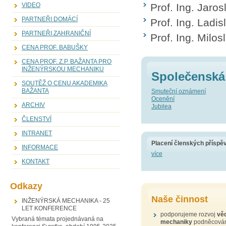
Prof. Ing. Jaro
VIDEO
PARTNEŘI DOMÁCÍ
Prof. Ing. Ladis
PARTNEŘI ZAHRANIČNÍ
Prof. Ing. Milo
CENA PROF. BABUŠKY
CENA PROF. Z.P. BAŽANTA PRO
INŽENÝRSKOU MECHANIKU
Společenská 
SOUTĚŽ O CENU AKADEMIKA
BAŽANTA
Smuteční oznámení
Ocenění
ARCHIV
Jubilea
ČLENSTVÍ
INTRANET
Placení členských příspě
INFORMACE
více
KONTAKT
Odkazy
Naše činnost
INŽENÝRSKÁ MECHANIKA - 25
LET KONFERENCE
podporujeme rozvoj
vě
Vybraná témata projednávaná na
mechaniky
podněcován