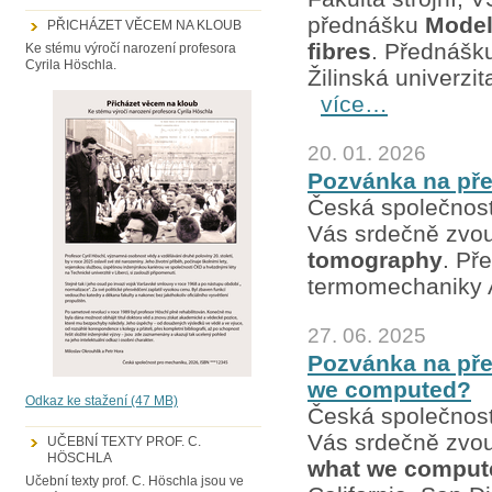
přednášku
Model
PŘICHÁZET VĚCEM NA KLOUB
fibres
. Přednášk
Ke stému výročí narození profesora
Cyrila Höschla.
Žilinská univerzita
více…
20. 01. 2026
Pozvánka na pře
Česká společnost
Vás srdečně zvo
tomography
. Př
termomechaniky AV
27. 06. 2025
Pozvánka na pře
we computed?
Odkaz ke stažení (47 MB)
Česká společnost
Vás srdečně zvo
UČEBNÍ TEXTY PROF. C.
HÖSCHLA
what we comput
Učební texty prof. C. Höschla jsou ve