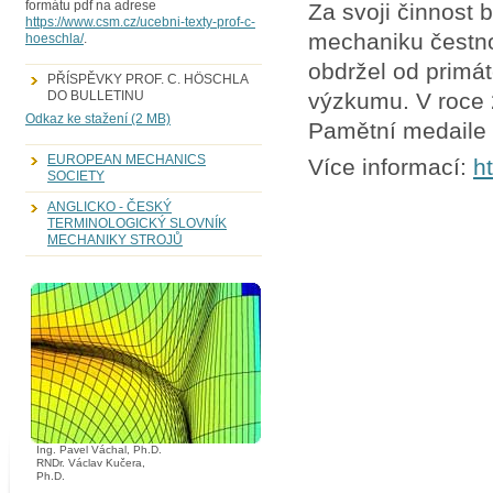
formátu pdf na adrese
Za svoji činnost 
https://www.csm.cz/ucebni-texty-prof-c-
mechaniku čestno
hoeschla/
.
obdržel od primát
PŘÍSPĚVKY PROF. C. HÖSCHLA
výzkumu. V roce 
DO BULLETINU
Odkaz ke stažení (2 MB)
Pamětní medaile 
EUROPEAN MECHANICS
Více informací:
h
SOCIETY
ANGLICKO - ČESKÝ
TERMINOLOGICKÝ SLOVNÍK
MECHANIKY STROJŮ
Ing. Pavel Váchal, Ph.D.
RNDr. Václav Kučera,
Ph.D.