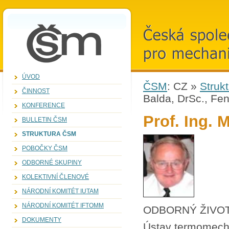
ZVOLENí
KANDIDáTI
ČSM
Česká společno
pro mechaniku, 
ÚVOD
ČSM
:
CZ
»
Struk
ČINNOST
Balda, DrSc., Fen
KONFERENCE
Prof. Ing. 
BULLETIN ČSM
STRUKTURA ČSM
POBOČKY ČSM
ODBORNÉ SKUPINY
KOLEKTIVNÍ ČLENOVÉ
NÁRODNÍ KOMITÉT IUTAM
NÁRODNÍ KOMITÉT IFTOMM
ODBORNÝ ŽIVO
DOKUMENTY
Ústav termomecha