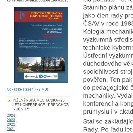
konferenci Svratka, období 1995-2025.
Státního plánu zá
jako člen rady p
ČSAV v roce 1983 
Kolegia mechanik
výzkumná středis
technické kyberne
Ústřední výzkumn
důchodového věk
spolehlivosti str
pověřen. Ten pak
do pedagogické č
Odkaz ke stažení (72 MB)
mechaniky. Vydal
INŽENÝRSKÁ MECHANIKA - 25
konferencí a kon
LET KONFERENCE - PŘEDCHOZÍ
ROČNÍKY
průmyslu i v ak
2024
Stal se zakládaj
2023
2022
Rady. Po řadu let
2021