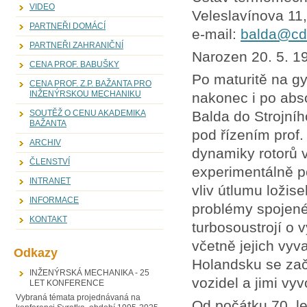
VIDEO
Veleslavínova 11
PARTNEŘI DOMÁCÍ
e-mail:
balda@cdm
PARTNEŘI ZAHRANIČNÍ
Narozen 20. 5. 19
CENA PROF. BABUŠKY
Po maturitě na g
CENA PROF. Z.P. BAŽANTA PRO
INŽENÝRSKOU MECHANIKU
nakonec i po abs
Balda do Strojn
SOUTĚŽ O CENU AKADEMIKA
BAŽANTA
pod řízením prof.
ARCHIV
dynamiky rotorů v
ČLENSTVÍ
experimentálně po
INTRANET
vliv útlumu ložis
INFORMACE
problémy spojené
KONTAKT
turbosoustrojí 
včetně jejich vyv
Odkazy
Holandsku se zač
INŽENÝRSKÁ MECHANIKA - 25
vozidel a jimi vy
LET KONFERENCE
Vybraná témata projednávaná na
Od počátku 70. le