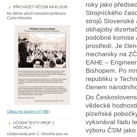
roky jako předse
PŘICHÁZET VĚCEM NA KLOUB
Strojníckého čas
Ke stému výročí narození profesora
Cyrila Höschla.
strojů Slovenské
obhajoby dizerta
podobné komise A
prostředí. Je čle
mechaniky na ZČU
EAHE – Engineerin
Bishopem. Po mno
republiku v Tech
členem národníh
Do Československ
vědecké hodnosti 
Odkaz ke stažení (47 MB)
plzeňské pobočky
vykonával řadu le
UČEBNÍ TEXTY PROF. C.
HÖSCHLA
výboru ČSM jako 
Učební texty prof. C. Höschla jsou ve