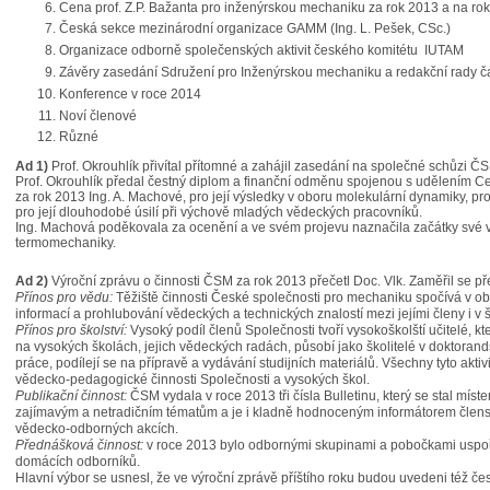
Cena prof. Z.P. Bažanta pro inženýrskou mechaniku za rok 2013 a na ro
Česká sekce mezinárodní organizace GAMM (Ing. L. Pešek, CSc.)
Organizace odborně společenských aktivit českého komitétu IUTAM
Závěry zasedání Sdružení pro Inženýrskou mechaniku a redakční rady 
Konference v roce 2014
Noví členové
Různé
Ad 1)
Prof. Okrouhlík přivítal přítomné a zahájil zasedání na společné schůzi
Prof. Okrouhlík předal čestný diplom a finanční odměnu spojenou s udělením C
za rok 2013 Ing. A. Machové, pro její výsledky v oboru molekulární dynamiky, pr
pro její dlouhodobé úsilí při výchově mladých vědeckých pracovníků.
Ing. Machová poděkovala za ocenění a ve svém projevu naznačila začátky své 
termomechaniky.
Ad 2)
Výroční zprávu o činnosti ČSM za rok 2013 přečetl Doc. Vlk. Zaměřil se př
Přínos pro vědu:
Těžiště činnosti České společnosti pro mechaniku spočívá v ob
informací a prohlubování vědeckých a technických znalostí mezi jejími členy i v ši
Přínos pro školství:
Vysoký podíl členů Společnosti tvoří vysokoškolští učitelé, k
na vysokých školách, jejich vědeckých radách, působí jako školitelé v doktoran
práce, podílejí se na přípravě a vydávání studijních materiálů. Všechny tyto akti
vědecko-pedagogické činnosti Společnosti a vysokých škol.
Publikační činnost:
ČSM vydala v roce 2013 tři čísla Bulletinu, který se stal mí
zajímavým a netradičním tématům a je i kladně hodnoceným informátorem člens
vědecko-odborných akcích.
Přednášková činnost:
v roce 2013 bylo odbornými skupinami a pobočkami uspo
domácích odborníků.
Hlavní výbor se usnesl, že ve výroční zprávě příštího roku budou uvedeni též č