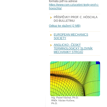
formátu pdf na adrese
https://www.csm.cz/ucebni-texty-prof-c-
hoeschla/
.
PŘÍSPĚVKY PROF. C. HÖSCHLA
DO BULLETINU
Odkaz ke stažení (2 MB)
EUROPEAN MECHANICS
SOCIETY
ANGLICKO - ČESKÝ
TERMINOLOGICKÝ SLOVNÍK
MECHANIKY STROJŮ
Ing. Pavel Váchal, Ph.D.
RNDr. Václav Kučera,
Ph.D.