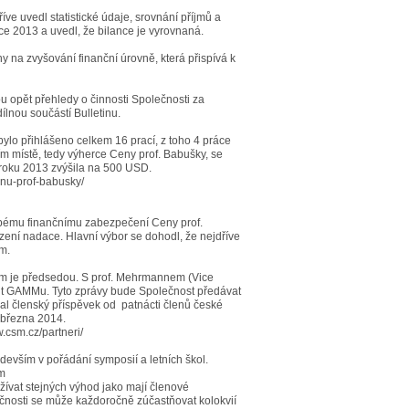
e uvedl statistické údaje, srovnání příjmů a
oce 2013 a uvedl, že bilance je vyrovnaná.
hy na zvyšování finanční úrovně, která přispívá k
u opět přehledy o činnosti Společnosti za
ílnou součástí Bulletinu.
ylo přihlášeno celkem 16 prací, z toho 4 práce
m místě, tedy výherce Ceny prof. Babušky, se
 roku 2013 zvýšila na 500 USD.
enu-prof-babusky/
dobému finančnímu zabezpečení Ceny prof.
řízení nadace. Hlavní výbor se dohodl, že nejdříve
m.
ým je předsedou. S prof. Mehrmannem (Vice
it GAMMu. Tyto zprávy bude Společnost předávat
al členský příspěvek od patnácti členů české
 března 2014.
.csm.cz/partneri/
devším v pořádání symposií a letních škol.
em
vat stejných výhod jako mají členové
nosti se může každoročně zúčastňovat kolokvií