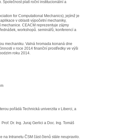
olečnost platí roční institucionální a
iation for Computational Mechanics), jejímž je
aplikace v oblasti výpočetní mechaniky,
tní mechanice. CEACM reprezentuje zájmy
přednášek, workshopů. seminářů, konferencí a
rskou mechaniku. Valná hromada konaná dne
nnosti v roce 2014 finanční prostředky ve výši
 podzim roku 2014.
em
erou pořádá Technická univerzita v Liberci, a
 Prof. Dr. Ing. Juraj Gerlici a Doc. Ing. Tomáš
ze na Intranetu ČSM část členů stále neupravilo.