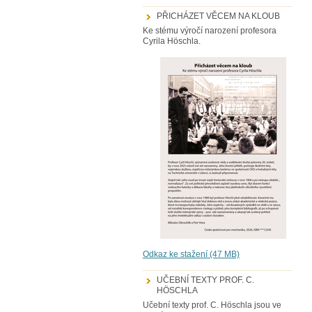
PŘICHÁZET VĚCEM NA KLOUB
Ke stému výročí narození profesora
Cyrila Höschla.
Odkaz ke stažení (47 MB)
UČEBNÍ TEXTY PROF. C.
HÖSCHLA
Učební texty prof. C. Höschla jsou ve