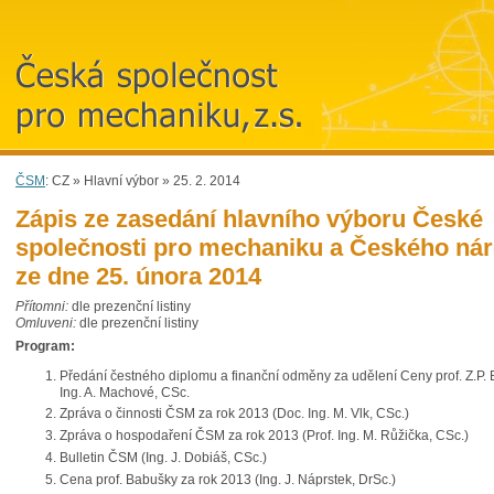
Česká společnost
pro mechaniku, z.s.
ČSM
:
CZ
»
Hlavní výbor
»
25. 2. 2014
Zápis ze zasedání hlavního výboru České
společnosti pro mechaniku a Českého ná
ze dne 25. února 2014
Přítomni:
dle prezenční listiny
Omluveni:
dle prezenční listiny
Program:
Předání čestného diplomu a finanční odměny za udělení Ceny prof. Z.P.
Ing. A. Machové, CS
Zpráva o činnosti ČSM za rok 2013 (Doc. Ing. M. Vlk, CSc.)
Zpráva o hospodaření ČSM za rok 2013 (Prof. Ing. M. Růžička, CSc.)
Bulletin ČSM (Ing. J. Dobiáš, CSc.)
Cena prof. Babušky za rok 2013 (Ing. J. Náprstek, DrSc.)