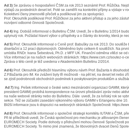
Ad 3)
Se zprávou o hospodaření ČSM za rok 2013 seznámil Prof. Růžička. Nejdřív
výdajů za posledních deset let. Poté se zaměřil na konkrétní příjmy a výdaje v r
Kolektivní členy jmenovitě přečetl a poděkoval jim za spolupráci.
Prof. Okrouhlík poděkoval Prof. Růžičkovi za jeho aktivní přístup a za jeho záslu
rozvíjení odborné činnosti Společnosti.
Ad 4)
Ing. Dobiáš informoval o Bulletinu ČSM. Uvedl, že v Bulletinu 1/2014 budo
uplynulý rok. Požádal hlavní výbor o příspěvky a o články do kroniky, která je ned
Ad 5)
Prof. Okrouhlík informoval o Ceně prof. Babušky za rok 2013. Do soutěže b
disertační a 12 prací diplomových. Odměněno bylo celkem 6 soutěžích. Na první
umístila RNDr. Ivana Šebestová, Ph.D. z MFF UK. Finanční odměna vítězi se od
Více informací je na našich webových stránkách: https://www.csm.cz/soutez-o-c
Zpráva o této ceně je též uvedena v Akademickém Bulletinu 2/2014.
Ad 6)
Prof. Okrouhlík předložil hlavnímu výboru návrh Prof. Bažanta k dlouho
Z.P.Bažanta pro IM. Ke zvážení byly tři možnosti - na pět let, na deset let nebo z
se zjistí podrobnosti obchodních podmínek k poskytovaným produktům a službá
Ad 7)
Ing. Pešek informoval o české sekci mezinárodní organizaci GAMM, kter
president GAMM) probíhá korespondence na úrovni předávání zpráv nebo aktiv
na naše webové stránky nebo do Bulletinu. Dále uvedl, že za loňský rok se vybr
sekce. Též se zúčastní zasedání výkonného výboru GAMM v Erlangenu dne 10.
Bližší informace jsou k dispozici na webových stránkách Společnosti: https://www
Ad 8)
Prof. Okrouhlík informoval o společné strategii komitétu IUTAM a ČSM, pře
Při té příležitosti uvedl, že Česká společnost pro mechaniku je afilovaným člen
EUROMECH Society. Podle dohody o přidružení mohou členové Společnosti poží
EUROMECH Society. To mimo jiné znamená, že libovolných dvacet členů Společ