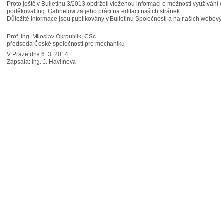
Proto ještě v Bulletinu 3/2013 obdrželi vloženou informaci o možnosti využívání e
poděkoval Ing. Gabrielovi za jeho práci na editaci našich stránek.
Důležité informace jsou publikovány v Bulletinu Společnosti a na našich webo
Prof. Ing. Miloslav Okrouhlík, CSc.
předseda České společnosti pro mechaniku
V Praze dne 6. 3. 2014
Zapsala: Ing. J. Havlínová