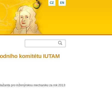
CZ
EN
rodního komitétu IUTAM
 Bažanta pro inženýrskou mechaniku za rok 2013
c.