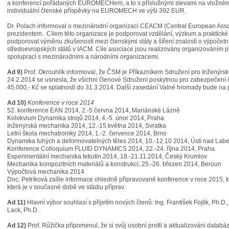
a konferencí pořádaných EUROMECHem, a to s příslušnými slevami na vložném. Sp
individuální členské příspěvky na EUROMECH ve výši 392 EUR.
Dr. Polach informoval o mezinárodní organizaci CEACM (Central European Assoc
prezidentem. Cílem této organizace je podporovat vzdělání, výzkum a praktické 
podporovat výměnu zkušeností mezi členskými státy a šíření znalostí o výpoče
středoevropských států v IACM. Cíle asociace jsou realizovány organizováním 
spoluprací s mezinárodními a národními organizacemi.
Ad 9)
Prof. Okrouhlík informoval, že ČSM je Příkazníkem Sdružení pro Inžený
24.2.2014 se usnesla, že všichni členové Sdružení poskytnou pro zabezpečení či
45.000,- Kč se splatností do 31.3.2014. Další zasedání Valné hromady bude na
Ad 10)
Konference v roce 2014
52. konference EAN 2014, 2.-5.června 2014, Mariánské Lázně
Kolokvium Dynamika strojů 2014, 4.-5. únor 2014, Praha
Inženýrská mechanika 2014, 12.-15.května 2014, Svratka
Letní škola mechatroniky 2014, 1.-2. července 2014, Brno
Dynamika tuhých a deformovatelných těles 2014, 10.-12.10 2014, Ústí nad Lab
Konference Colloquium FLUID DYNAMICS 2014, 22.-24. října 2014, Praha
Experimentální mechanika tekutin 2014, 18.-21.11.2014, Český Krumlov
Mechanika kompozitních materiálů a konstrukcí, 25.-26. březen 2014, Beroun
Výpočtová mechanika 2014
Doc. Petríková zašle informace ohledně připravované konference v roce 2015, kt
která je v současné době ve stádiu příprav.
Ad 11)
Hlavní výbor souhlasí s přijetím nových členů: Ing. František Fojtík, Ph.D.,
Lack, Ph.D.
Ad 12)
Prof. Růžička připomenul, že si svůj osobní profil a aktualizování databá