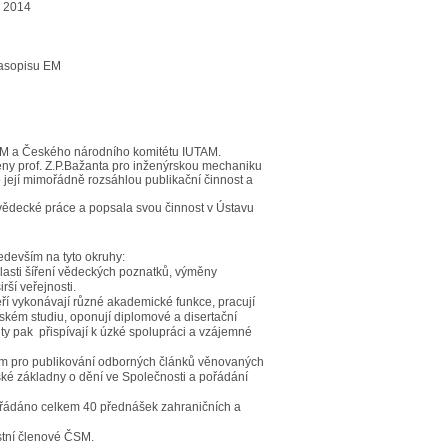
k 2014
časopisu EM
 ČSM a Českého národního komitétu IUTAM.
eny prof. Z.P.Bažanta pro inženýrskou mechaniku
o její mimořádně rozsáhlou publikační činnost a
vědecké práce a popsala svou činnost v Ústavu
edevším na tyto okruhy:
lasti šíření vědeckých poznatků, výměny
rší veřejnosti.
teří vykonávají různé akademické funkce, pracují
dském studiu, oponují diplomové a disertační
vity pak přispívají k úzké spolupráci a vzájemné
stem pro publikování odborných článků věnovaných
ké základny o dění ve Společnosti a pořádání
řádáno celkem 40 přednášek zahraničních a
estní členové ČSM.