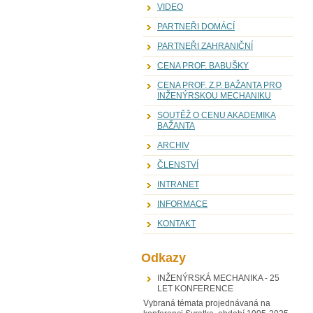
VIDEO
PARTNEŘI DOMÁCÍ
PARTNEŘI ZAHRANIČNÍ
CENA PROF. BABUŠKY
CENA PROF. Z.P. BAŽANTA PRO
INŽENÝRSKOU MECHANIKU
SOUTĚŽ O CENU AKADEMIKA
BAŽANTA
ARCHIV
ČLENSTVÍ
INTRANET
INFORMACE
KONTAKT
Odkazy
INŽENÝRSKÁ MECHANIKA - 25
LET KONFERENCE
Vybraná témata projednávaná na